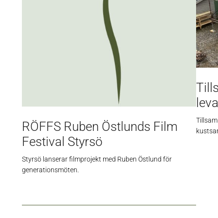
Til
lev
Tillsa
RÖFFS Ruben Östlunds Film
kustsa
Festival Styrsö
Styrsö lanserar filmprojekt med Ruben Östlund för
generationsmöten.