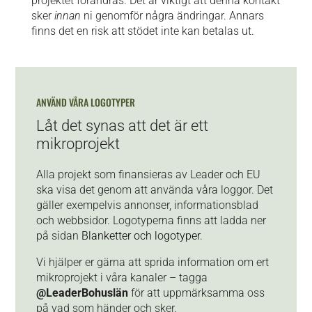
projektet förändras. Det är viktigt att denna kontakt
sker
innan
ni genomför några ändringar. Annars
finns det en risk att stödet inte kan betalas ut.
ANVÄND VÅRA LOGOTYPER
Låt det synas att det är ett
mikroprojekt
Alla projekt som finansieras av Leader och EU
ska visa det genom att använda våra loggor. Det
gäller exempelvis annonser, informationsblad
och webbsidor. Logotyperna finns att ladda ner
på sidan
Blanketter och logotyper
.
Vi hjälper er gärna att sprida information om ert
mikroprojekt i våra kanaler – tagga
@LeaderBohuslän
för att uppmärksamma oss
på vad som händer och sker.